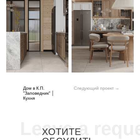
Дом в К.П.
Следующий проект →
"Заповедник" │
Кухня
Leave a requ
ХОТИТЕ