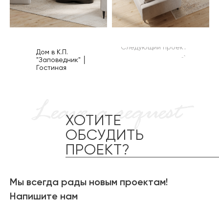
Следующий проект
Дом в К.П.
→
"Заповедник" │
Гостиная
Leave a request
ХОТИТЕ
ОБСУДИТЬ
ПРОЕКТ?
Мы всегда рады новым проектам!
Напишите нам