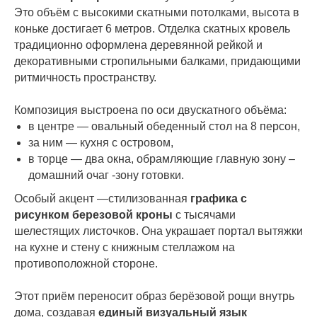
Это объём с высокими скатными потолками, высота в
коньке достигает 6 метров. Отделка скатных кровель
традиционно оформлена деревянной рейкой и
декоративными стропильными балками, придающими
ритмичность пространству.
Композиция выстроена по оси двускатного объёма:
в центре — овальный обеденный стол на 8 персон,
за ним — кухня с островом,
в торце — два окна, обрамляющие главную зону –
домашний очаг -зону готовки.
Особый акцент —стилизованная
графика с
рисунком березовой кроны
с тысячами
шелестящих листочков.
Она украшает портал вытяжки
на кухне и стену с книжным стеллажом на
противоположной стороне.
Этот приём переносит образ берёзовой рощи внутрь
дома, создавая
единый визуальный язык