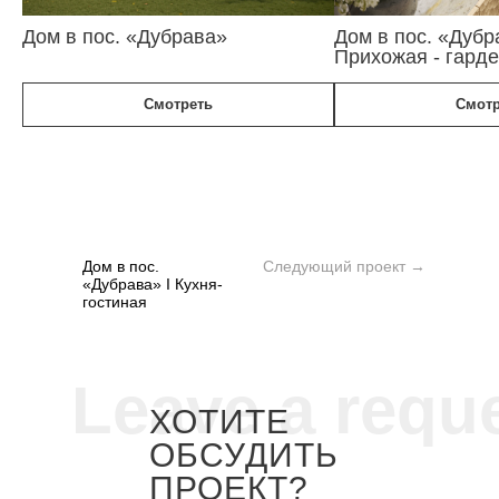
Дом в пос. «Дубрава»
Дом в пос. «Дубр
Прихожая - гард
Смотреть
Смотр
Дом в пос.
Следующий проект →
«Дубрава» I Кухня-
гостиная
Leave a requ
ХОТИТЕ
ОБСУДИТЬ
ПРОЕКТ?