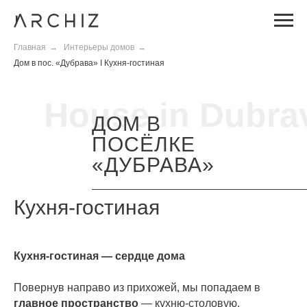
Главная
→
Интерьеры домов
→
Дом в пос. «Дубрава» I Кухня-гостиная
House in Dubra
ДОМ В
ПОСЁЛКЕ
«ДУБРАВА»
Кухня-гостиная
Кухня-гостиная — сердце дома
Повернув направо из прихожей, мы попадаем в
главное пространство
— кухню-столовую.