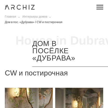
Главная
→
Интерьеры домов
→
Дом в пос. «Дубрава» I CW и постирочная
House in Dubra
ДОМ В
ПОСЁЛКЕ
«ДУБРАВА»
CW и постирочная