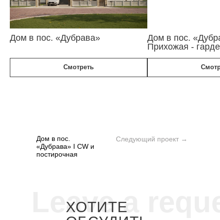
Дом в пос. «Дубрава»
Дом в пос. «Дубр
Прихожая - гард
Смотреть
Смотр
Дом в пос.
Следующий проект →
«Дубрава» I CW и
постирочная
Leave a requ
ХОТИТЕ