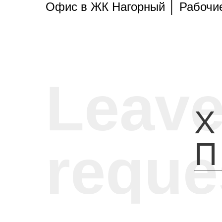
Офис в ЖК Нагорный │ Рабочи
Leave
reque